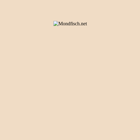
KONTAKT
Kathrin Matzak
Mondfisch upcyclingKunst
+49 4131 883270
kontakt@mondfisch.net
Letzte News
Kukuk Wettenbostel CAFÉ – WO IHR WOLLT
7. Juli 2026