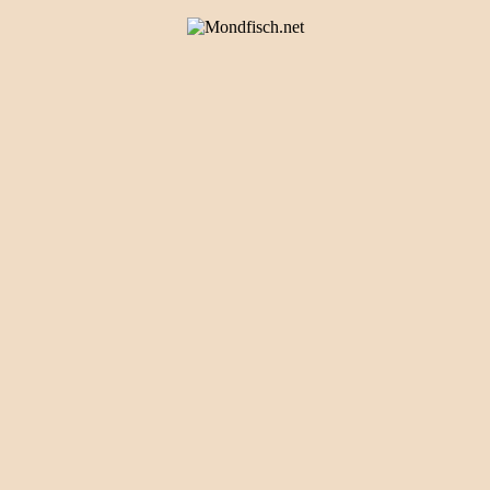
KONTAKT
Kathrin Matzak
Mondfisch upcyclingKunst
+49 4131 883270
kontakt@mondfisch.net
Letzte News
Kukuk Wettenbostel CAFÉ – WO IHR WOLLT
7. Juli 2026
Kulturelle Landpartie 2026
1. April 2026